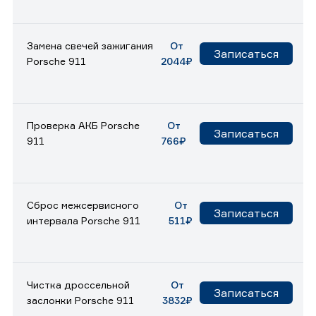
Замена свечей зажигания
От
Записаться
Porsche 911
2044₽
Проверка АКБ Porsche
От
Записаться
911
766₽
Сброс межсервисного
От
Записаться
интервала Porsche 911
511₽
Чистка дроссельной
От
Записаться
заслонки Porsche 911
3832₽