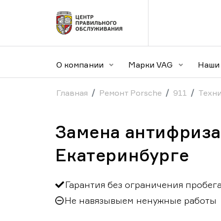
О компании
Марки VAG
Наши 
Главная
Ремонт Porsche
911
Техни
Замена антифриза 
Екатеринбурге
Гарантия без ограничения пробег
Не навязывыем ненужные работы