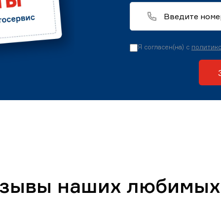
Я согласен(на) с
политико
тзывы наших любимых