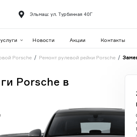
Эльмаш: ул. Турбинная 40Г
услуги
Новости
Акции
Контакты
овой Porsche
Ремонт рулевой рейки Porsche
Замен
ги Porsche в
а