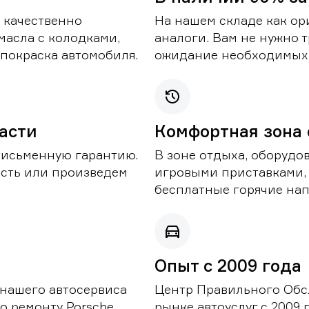
 качественно
На нашем складе как ор
масла с колодками,
аналоги. Вам не нужно т
покраска автомобиля.
ожидание необходимых 
части
Комфортная зона
письменную гарантию.
В зоне отдыха, оборудо
асть или произведем
игровыми приставками,
бесплатные горячие нап
Опыт с 2009 года
 нашего автосервиса
Центр Правильного Обс
о ремонту Porsche.
рынке автоуслуг с 2009