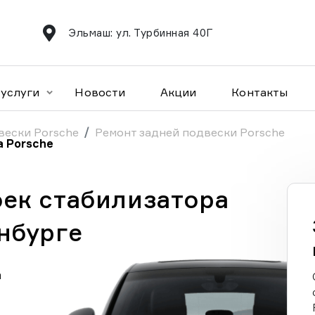
Эльмаш: ул. Турбинная 40Г
услуги
Новости
Акции
Контакты
вески Porsche
Ремонт задней подвески Porsche
а Porsche
оек стабилизатора
нбурге
а