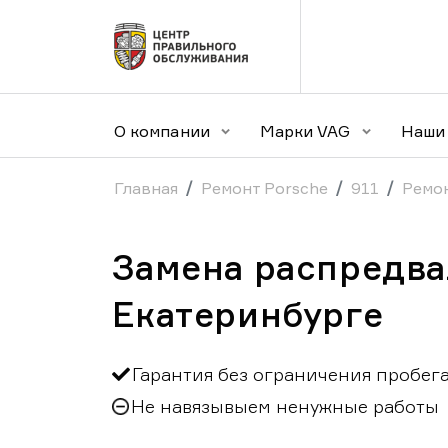
О компании
Марки VAG
Наши 
Главная
Ремонт Porsche
911
Ремон
Замена распредвал
Екатеринбурге
Гарантия без ограничения пробег
Не навязывыем ненужные работы