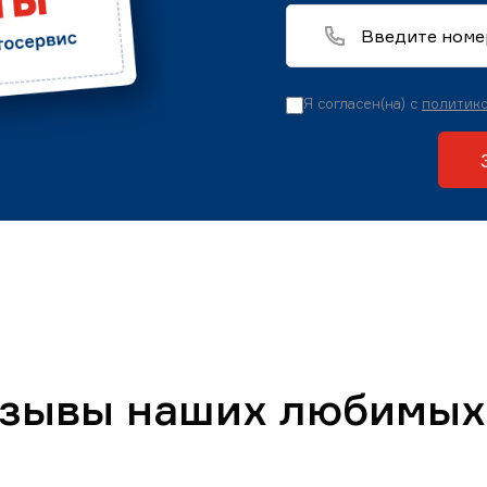
Я согласен(на) с
политико
тзывы наших любимых