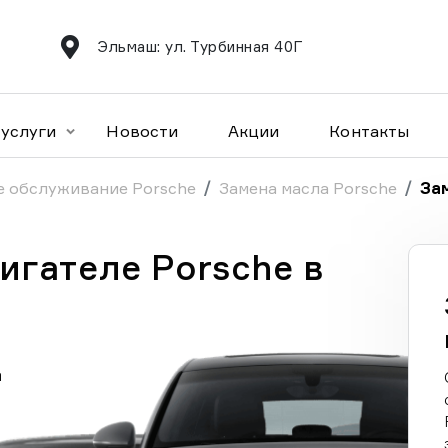
Эльмаш: ул. Турбинная 40Г
услуги
Новости
Акции
Контакты
е обслуживание Porsche
Замена масла Porsche
За
игателе Porsche в
а