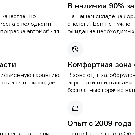
В наличии 90% за
 качественно
На нашем складе как ор
масла с колодками,
аналоги. Вам не нужно т
покраска автомобиля.
ожидание необходимых 
части
Комфортная зона
письменную гарантию.
В зоне отдыха, оборудо
асть или произведем
игровыми приставками,
бесплатные горячие нап
Опыт с 2009 года
 нашего автосервиса
Центр Правильного Обс