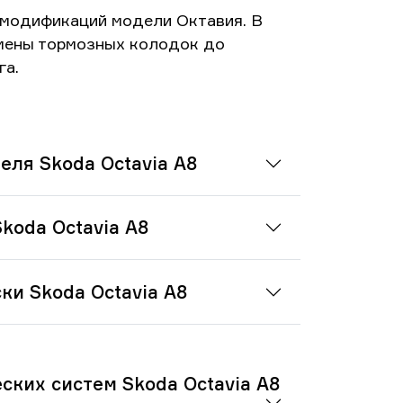
 модификаций модели Октавия. В
амены тормозных колодок до
га.
еля Skoda Octavia A8
koda Octavia A8
ки Skoda Octavia A8
ских систем Skoda Octavia A8