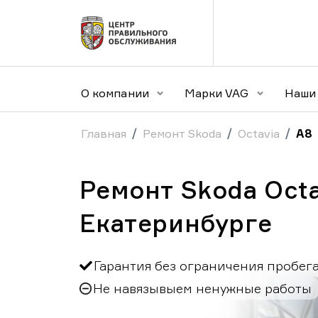
О компании
Марки VAG
Наши 
Главная
Ремонт Skoda
Octavia
A8
Ремонт Skoda Octa
Екатеринбурге
Гарантия без ограничения пробег
Не навязывыем ненужные работы