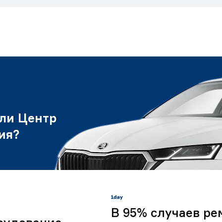
ли Центр
ия?
В 95% случаев ре