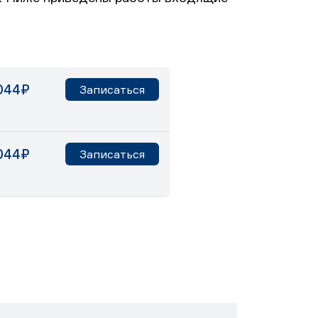
044₽
Записаться
044₽
Записаться