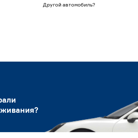
Другой автомобиль?
рали
уживания?